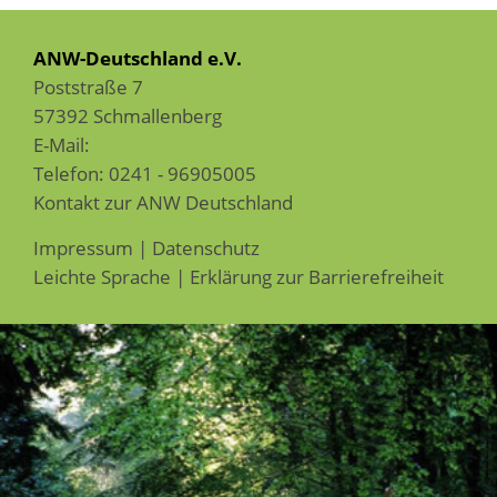
ANW-Deutschland e.V.
Poststraße 7
57392 Schmallenberg
E-Mail:
Telefon:
0241 - 96905005
Kontakt zur ANW Deutschland
Impressum
|
Datenschutz
Leichte Sprache
|
Erklärung zur Barrierefreiheit