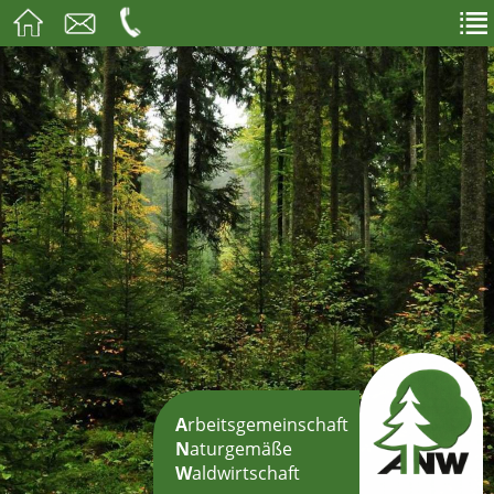
A
rbeitsgemeinschaft
N
aturgemäße
W
aldwirtschaft